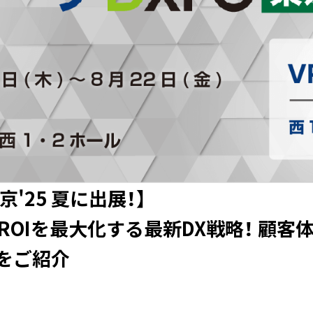
京'25 夏に出展！】
OIを最大化する最新DX戦略！ 顧客
ンをご紹介