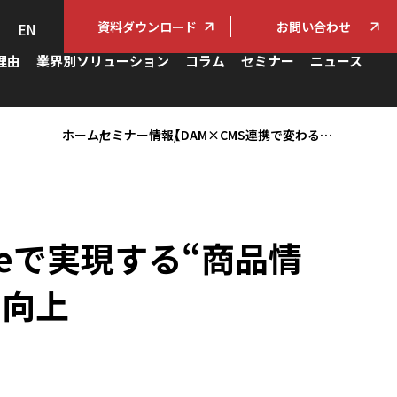
資料ダウンロード
お問い合わせ
EN
理由
業界別ソリューション
コラム
セミナー
ニュース
ホーム
セミナー情報
【DAM×CMS連携で変わる】CIERTO×HeartCoreで実現する“商品情報起点”のWeb運用で情報精度と配信スピードの向上
oreで実現する“商品情
の向上