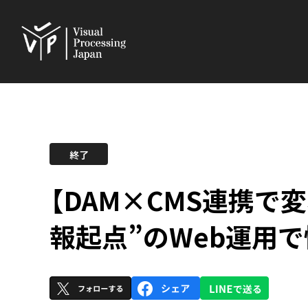
【DAM×CMS連携で変
報起点”のWeb運用