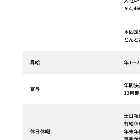
入社4
￥4,4
＊固定
とんど
昇給
年1～
年間決
賞与
12月
土日祝
有給休
休日休暇
年末年
夏季休