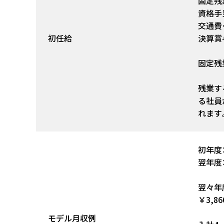
固定残業
資格手
交通費
初任給
決算賞
固定残
残業す
る社員
れます
初年度：
翌年度：
翌々年
￥3,8
モデル月収例