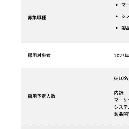
マ
シ
募集職種
製
採用対象者
202
6-10名
内訳:
採用予定人数
マーケ
システ
製品開発