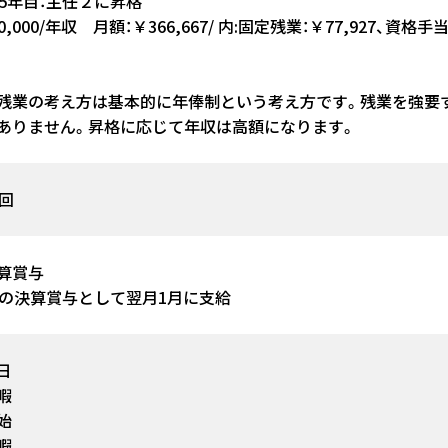
~5年目：主任２に昇格
60,000/年収 月額：￥366,667/ 内:固定残業：￥77,927、資格手当：
残業の考え方は基本的に年俸制という考え方です。残業を強要
ありません。昇格に応じて年収は高額になります。
2回
算賞与
期の決算賞与として翌月1月に支給
日
暇
始
暇