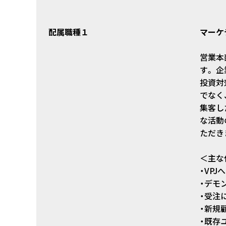
配属職種１
マーケ
営業本
す。 
投資対
でなく
集客し
な活動
ただき
＜主な
・VP
・デモ
・受注
・新規
・既存