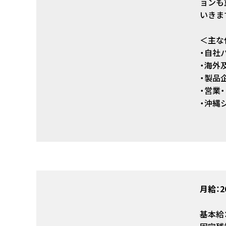
ョンも
いきま
＜主な
・自社
・海外
・製品
・営業
・沖縄
月給：2
基本給：