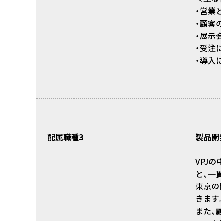
・営業
・顧客
・展示
・受注
・導入
配属職種3
製品開
VPJ
と、一
東京の
きます
また、